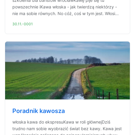
szkolenia dla baristów wrocławKawę pije się tu
powszechnie iKawa włoska - jak twierdzą niektórzy -
nie ma sobie równych. No cóż, coś w tym jest. Włosi...
30.11.-0001
Poradnik kawosza
włoska kawa do ekspresuKawa w roli głównejDziś
trudno nam sobie wyobrazić świat bez kawy. Kawa jest