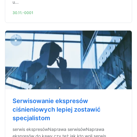
u...
30.11.-0001
Serwisowanie ekspresów
ciśnieniowych lepiej zostawić
specjalistom
serwis ekspresówNaprawa serwisówNaprawa
ekspresów do kawy czy też jak kto woli serwis