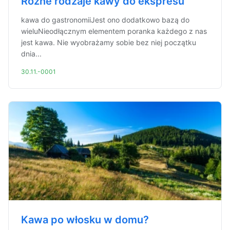
Różne rodzaje kawy do ekspresu
kawa do gastronomiiJest ono dodatkowo bazą do
wieluNieodłącznym elementem poranka każdego z nas
jest kawa. Nie wyobrażamy sobie bez niej początku
dnia...
30.11.-0001
Kawa po włosku w domu?