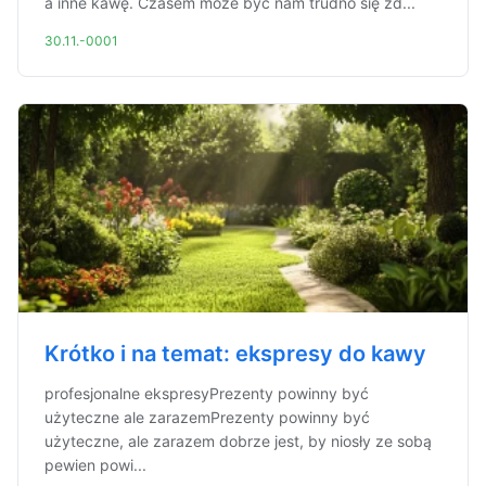
a inne kawę. Czasem może być nam trudno się zd...
30.11.-0001
Krótko i na temat: ekspresy do kawy
profesjonalne ekspresyPrezenty powinny być
użyteczne ale zarazemPrezenty powinny być
użyteczne, ale zarazem dobrze jest, by niosły ze sobą
pewien powi...