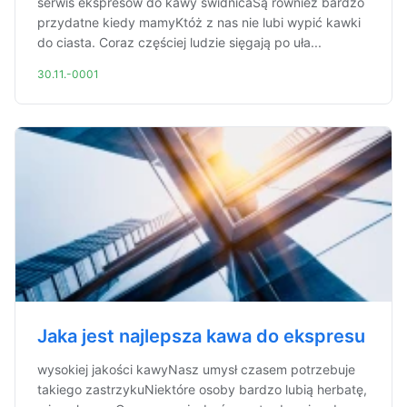
serwis ekspresów do kawy świdnicaSą również bardzo
przydatne kiedy mamyKtóż z nas nie lubi wypić kawki
do ciasta. Coraz częściej ludzie sięgają po uła...
30.11.-0001
Jaka jest najlepsza kawa do ekspresu
wysokiej jakości kawyNasz umysł czasem potrzebuje
takiego zastrzykuNiektóre osoby bardzo lubią herbatę,