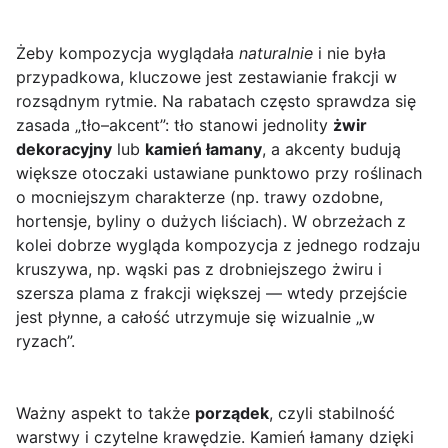
Żeby kompozycja wyglądała
naturalnie
i nie była
przypadkowa, kluczowe jest zestawianie frakcji w
rozsądnym rytmie. Na rabatach często sprawdza się
zasada „tło–akcent”: tło stanowi jednolity
żwir
dekoracyjny
lub
kamień łamany
, a akcenty budują
większe otoczaki ustawiane punktowo przy roślinach
o mocniejszym charakterze (np. trawy ozdobne,
hortensje, byliny o dużych liściach). W obrzeżach z
kolei dobrze wygląda kompozycja z jednego rodzaju
kruszywa, np. wąski pas z drobniejszego żwiru i
szersza plama z frakcji większej — wtedy przejście
jest płynne, a całość utrzymuje się wizualnie „w
ryzach”.
Ważny aspekt to także
porządek
, czyli stabilność
warstwy i czytelne krawędzie. Kamień łamany dzięki