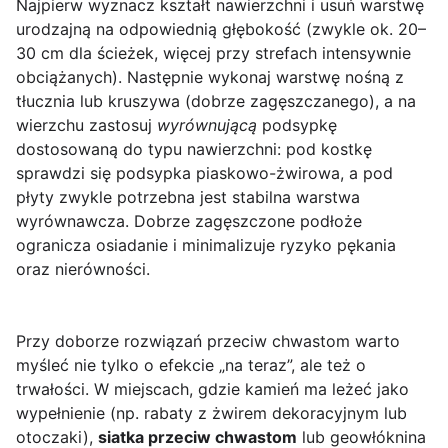
Najpierw wyznacz kształt nawierzchni i usuń warstwę
urodzajną na odpowiednią głębokość (zwykle ok. 20–
30 cm dla ścieżek, więcej przy strefach intensywnie
obciążanych). Następnie wykonaj warstwę nośną z
tłucznia lub kruszywa (dobrze zagęszczanego), a na
wierzchu zastosuj
wyrównującą
podsypkę
dostosowaną do typu nawierzchni: pod kostkę
sprawdzi się podsypka piaskowo-żwirowa, a pod
płyty zwykle potrzebna jest stabilna warstwa
wyrównawcza. Dobrze zagęszczone podłoże
ogranicza osiadanie i minimalizuje ryzyko pękania
oraz nierówności.
Przy doborze rozwiązań przeciw chwastom warto
myśleć nie tylko o efekcie „na teraz”, ale też o
trwałości. W miejscach, gdzie kamień ma leżeć jako
wypełnienie (np. rabaty z żwirem dekoracyjnym lub
otoczaki),
siatka przeciw chwastom
lub geowłóknina