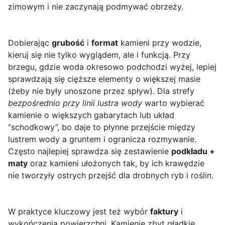
zimowym i nie zaczynają podmywać obrzeży.
Dobierając
grubość
i
format
kamieni przy wodzie,
kieruj się nie tylko wyglądem, ale i funkcją. Przy
brzegu, gdzie woda okresowo podchodzi wyżej, lepiej
sprawdzają się cięższe elementy o większej masie
(żeby nie były unoszone przez spływ). Dla strefy
bezpośrednio przy linii lustra wody
warto wybierać
kamienie o większych gabarytach lub układ
“schodkowy”, bo daje to płynne przejście między
lustrem wody a gruntem i ogranicza rozmywanie.
Często najlepiej sprawdza się zestawienie
podkładu +
maty
oraz kamieni ułożonych tak, by ich krawędzie
nie tworzyły ostrych przejść dla drobnych ryb i roślin.
W praktyce kluczowy jest też wybór
faktury
i
wykończenia powierzchni. Kamienie zbyt gładkie