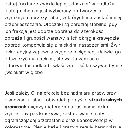
ostrej frakturze zwykle lepiej „kluczuje” w podłożu,
dlatego chętnie jest wybierany do tworzenia
wyraźnych obrzeży rabat, w których ma zostać mniej
przemieszczania. Otoczaki są bardziej stabilne, gdy
ich frakcja jest dobrze dobrana do szerokości
obrzeża i grubości warstwy, a ich okrągłe krawędzie
dobrze komponują się z miękkimi nasadzeniami. Żwir
dekoracyjny zapewnia wygodę pielęgnacji (łatwiej go
odświeżyć i uzupełnić), ale warto zadbać o
odpowiedni podkład i właściwą ilość kruszywa, by nie
„wsiąkał” w glebę.
Jeśli zależy Ci na efekcie bez nadmiaru pracy, przy
planowaniu rabat i obwódek pomyśl o
strukturalnych
granicach
między materiałem a roślinami: lekko
wyniesiony pas kruszywa, zastosowanie maty
ograniczającej przerastanie oraz konsekwencja w
kolorystyce. Ciepłe beże i brązy z reguły harmonizują