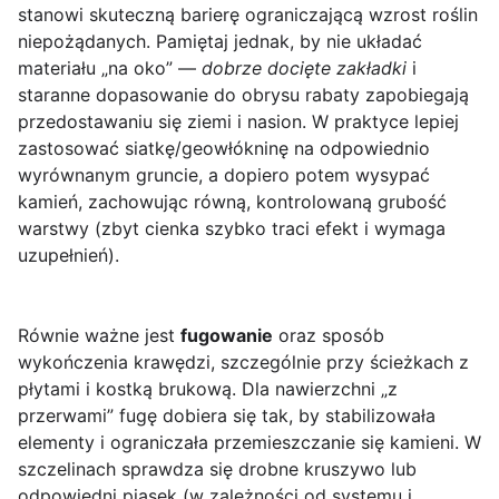
stanowi skuteczną barierę ograniczającą wzrost roślin
niepożądanych. Pamiętaj jednak, by nie układać
materiału „na oko” —
dobrze docięte zakładki
i
staranne dopasowanie do obrysu rabaty zapobiegają
przedostawaniu się ziemi i nasion. W praktyce lepiej
zastosować siatkę/geowłókninę na odpowiednio
wyrównanym gruncie, a dopiero potem wysypać
kamień, zachowując równą, kontrolowaną grubość
warstwy (zbyt cienka szybko traci efekt i wymaga
uzupełnień).
Równie ważne jest
fugowanie
oraz sposób
wykończenia krawędzi, szczególnie przy ścieżkach z
płytami i kostką brukową. Dla nawierzchni „z
przerwami” fugę dobiera się tak, by stabilizowała
elementy i ograniczała przemieszczanie się kamieni. W
szczelinach sprawdza się drobne kruszywo lub
odpowiedni piasek (w zależności od systemu i