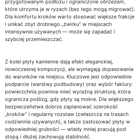
przygotowanym podłożu i
ograniczone obrzeżem
,
które utrzyma je w ryzach (bez tego mogą migrować).
Dla komfortu kroków warto stosować większe frakcje
i unikać zbyt drobnego „żwirku” w miejscach
intensywnie używanych — może się zapadać i
szybciej przemieszczać.
Z kolei
płyty kamienne
dają efekt eleganckiej,
nowoczesnej kompozycji, ale wymagają dopasowania
do warunków na miejscu. Kluczowe jest odpowiednie
podparcie (warstwy podbudowy) oraz wybór faktury:
powierzchnia powinna mieć wyraźną strukturę, która
ogranicza poślizg, gdy płyty są mokre. Dla większego
bezpieczeństwa dobrze zaplanować szerokość
„kroków” i regularny rozstaw (zwłaszcza na trasach
codziennie używanych), a także zastosować płyty w
odpowiedniej grubości — wtedy mniej pracują pod
stopą i dłużej zachowują stabilność.