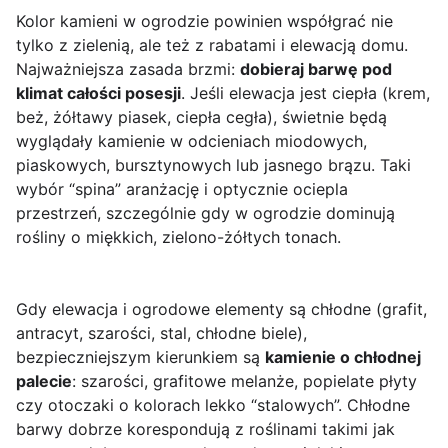
Kolor kamieni w ogrodzie powinien współgrać nie
tylko z zielenią, ale też z rabatami i elewacją domu.
Najważniejsza zasada brzmi:
dobieraj barwę pod
klimat całości posesji
. Jeśli elewacja jest ciepła (krem,
beż, żółtawy piasek, ciepła cegła), świetnie będą
wyglądały kamienie w odcieniach miodowych,
piaskowych, bursztynowych lub jasnego brązu. Taki
wybór “spina” aranżację i optycznie ociepla
przestrzeń, szczególnie gdy w ogrodzie dominują
rośliny o miękkich, zielono-żółtych tonach.
Gdy elewacja i ogrodowe elementy są chłodne (grafit,
antracyt, szarości, stal, chłodne biele),
bezpieczniejszym kierunkiem są
kamienie o chłodnej
palecie
: szarości, grafitowe melanże, popielate płyty
czy otoczaki o kolorach lekko “stalowych”. Chłodne
barwy dobrze korespondują z roślinami takimi jak