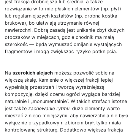
jest frakcja drobniejsza lub średnia, a także
rozwiązania w formie płaskich elementów (np. płyt)
lub regularniejszych kształtów (np. drobna kostka
brukowa), bo ułatwiają utrzymanie równej
nawierzchni. Dobrą zasadą jest unikanie zbyt dużych
otoczaków w miejscach, gdzie chodnik ma małą
szerokość — będą wymuszać omijanie wystających
fragmentów i mogą zwiększać ryzyko potknięcia.
Na
szerokich alejach
możesz pozwolić sobie na
większą skalę. Kamienie o większej frakcji lepiej
wypełniają przestrzeń i tworzą wyraźniejszą
kompozycję, dzięki czemu ogród wygląda bardziej
naturalnie i „monumentalnie”. W takich strefach istotne
jest także
zachowanie rytmu
: duże elementy warto
mieszać z nieco mniejszymi, aby nawierzchnia nie była
wyłącznie przypadkowym zbiorem brył, tylko miała
kontrolowaną strukturę. Dodatkowo większa frakcja