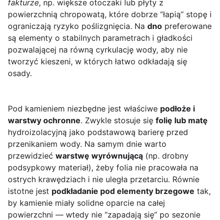
fakturze
, np. większe otoczaki lub płyty z
powierzchnią chropowatą, które dobrze “łapią” stopę i
ograniczają ryzyko poślizgnięcia. Na
dno
preferowane
są elementy o stabilnych parametrach i gładkości
pozwalającej na równą cyrkulację wody, aby nie
tworzyć kieszeni, w których łatwo odkładają się
osady.
Pod kamieniem niezbędne jest właściwe
podłoże i
warstwy ochronne
. Zwykle stosuje się
folię lub matę
hydroizolacyjną jako podstawową barierę przed
przenikaniem wody. Na samym dnie warto
przewidzieć
warstwę wyrównującą
(np. drobny
podsypkowy materiał), żeby folia nie pracowała na
ostrych krawędziach i nie uległa przetarciu. Równie
istotne jest
podkładanie pod elementy brzegowe
tak,
by kamienie miały solidne oparcie na całej
powierzchni — wtedy nie “zapadają się” po sezonie