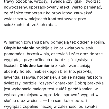
trawy ozdobne, wrzosy, lawenda czy iglaki, tworząc
nowoczesny, uporządkowany efekt. Warto pamiętać,
że różnice temperatur kolorów łatwo zauważyć
zwłaszcza w miejscach kontrastowych: przy
ścieżkach i obrzeżach rabat.
W harmonizowaniu barw pomagają też odcienie roślin.
Ciepłe kamienie
podbijają kolor kwiatów w stylu
pomarańcz, brzoskwinia, czerwień i żółć oraz dobrze
wyglądają przy roślinach o bardziej “mięsistych”
liściach.
Chłodne kamienie
z kolei wzmacniają
akcenty fioletu, niebieskiego i bieli (np. jeżówki,
lawenda, szałwia, hortensje), a także nadają rabatom
świeższy, bardziej “czysty” charakter. Dobrą praktyką
jest wykonanie małego testu: ułóż garść kamieni w
wybranym miejscu w ogrodzie i sprawdź wygląd w
słońcu oraz w cieniu — ten sam kolor potrafi
wyglądać zupełnie inaczej w zależności od światła.