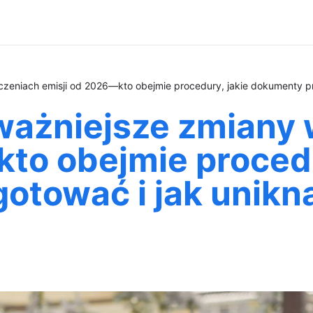
czeniach emisji od 2026—kto obejmie procedury, jakie dokumenty pr
ażniejsze zmiany w
to obejmie procedu
otować i jak unikn