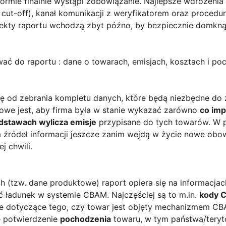
 formie finalnie wystąpi zobowiązanie. Najlepsze wdrożenia
cut-off), kanał komunikacji z weryfikatorem oraz procedurę
orekty raportu wchodzą zbyt późno, by bezpiecznie domkną
ać do raportu : dane o towarach, emisjach, kosztach i po
ę od zebrania kompletu danych, które będą niezbędne do z
zowe jest, aby firma była w stanie wykazać zarówno
co imp
odstawach wylicza emisje
przypisane do tych towarów. W 
źródeł informacji jeszcze zanim wejdą w życie nowe obow
j chwili.
h (tzw. dane produktowe) raport opiera się na informacja
ć ładunek w systemie CBAM. Najczęściej są to m.in.
kody 
cje dotyczące tego, czy towar jest objęty mechanizmem C
e potwierdzenie
pochodzenia
towaru, w tym państwa/teryt