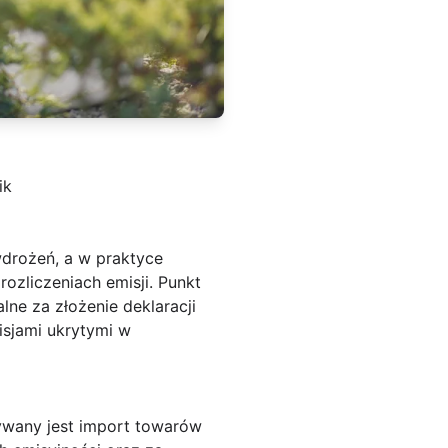
ik
drożeń, a w praktyce
ozliczeniach emisji. Punkt
lne za złożenie deklaracji
isjami ukrytymi w
nywany jest import towarów