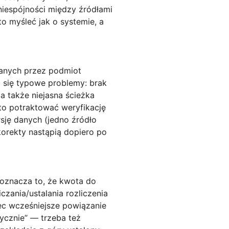
niespójności między źródłami
o myśleć jak o systemie, a
danych przez podmiot
 się typowe problemy: brak
 także niejasna ścieżka
rto potraktować weryfikację
sję danych (jedno źródło
korekty nastąpią dopiero po
oznacza to, że kwota do
zania/ustalania rozliczenia
ęc wcześniejsze powiązanie
ycznie” — trzeba też