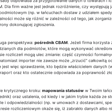
zasady odpowiada za przygotowanie danych o towarach i ic
Dla firm ważne jest jednak rozróżnienie, czy występują j
lopodmiotowym (np. w łańcuchach dostaw z udziałem sped
ności może się różnić w zależności od tego, jak zorganiz
rony dokonującej zgłoszenia.
ruga perspektywa:
pośrednik CBAM
. Jeżeli firma korzysta
dzianych dla podmiotów, które mogą wykonywać określone 
sie rozliczeń mogą ulec zmianie: część czynności formaln
natomiast importer nie zawsze może „zrzucić” całkowitą o
 jest więc sprawdzenie, kto będzie właścicielem danych (
 raport oraz kto ostatecznie odpowiada za poprawność zło
le krytycznego kroku:
mapowania statusów
w Twoim łańcu
dnik) oraz ustalenia, od kiedy i w jakim trybie każda ze s
ole i odpowiedzialności (np. w umowach z dostawcami, spe
resie rozliczeniowym okaże się, iż zabrakło danych albo n