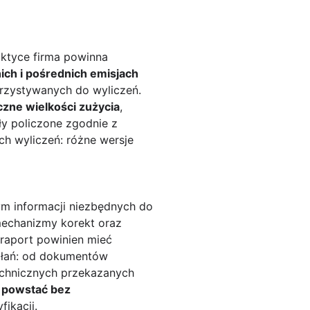
aktyce firma powinna
ch i pośrednich emisjach
orzystywanych do wyliczeń.
czne wielkości zużycia
,
y policzone zgodnie z
h wyliczeń: różne wersje
m informacji niezbędnych do
mechanizmy korekt oraz
 raport powinien mieć
ałań: od dokumentów
echnicznych przekazanych
ą powstać bez
ikacji.