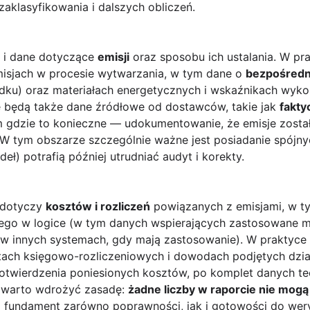
aklasyfikowania i dalszych obliczeń.
 i dane dotyczące
emisji
oraz sposobu ich ustalania. W pr
isjach w procesie wytwarzania, w tym dane o
bezpośredni
adku) oraz materiałach energetycznych i wskaźnikach wyk
 będą także dane źródłowe od dostawców, takie jak
fakty
m gdzie to konieczne — udokumentowanie, że emisje został
W tym obszarze szczególnie ważne jest posiadanie spójnyc
deł) potrafią później utrudniać audyt i korekty.
y dotyczy
kosztów i rozliczeń
powiązanych z emisjami, w ty
wego w logice (w tym danych wspierających zastosowane 
h w innych systemach, gdy mają zastosowanie). W praktyce
tach księgowo-rozliczeniowych i dowodach podjętych dzi
otwierdzenia poniesionych kosztów, po komplet danych t
 warto wdrożyć zasadę:
żadne liczby w raporcie nie mog
fundament zarówno poprawności, jak i gotowości do weryf