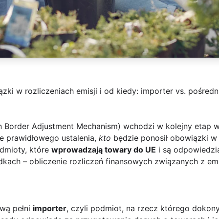
ki w rozliczeniach emisji i od kiedy: importer vs. pośredn
 Border Adjustment Mechanism) wchodzi w kolejny etap w
e prawidłowego ustalenia,
kto
będzie ponosił obowiązki w r
odmioty, które
wprowadzają towary do UE
i są odpowiedzia
dkach – obliczenie rozliczeń finansowych związanych z em
ową pełni
importer
, czyli podmiot, na rzecz którego doko