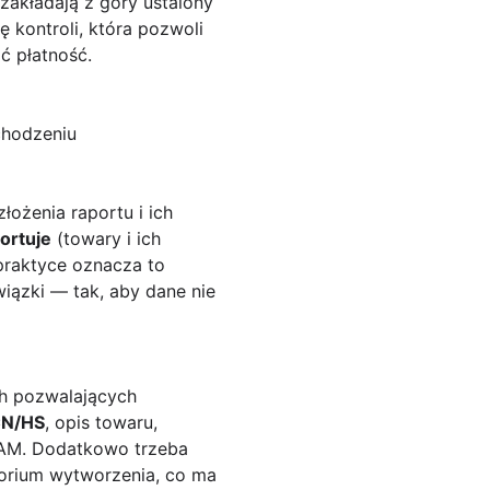
 zakładają z góry ustalony
 kontroli, która pozwoli
ć płatność.
chodzeniu
łożenia raportu i ich
ortuje
(towary i ich
praktyce oznacza to
iązki — tak, aby dane nie
ch pozwalających
CN/HS
, opis towaru,
BAM. Dodatkowo trzeba
orium wytworzenia, co ma