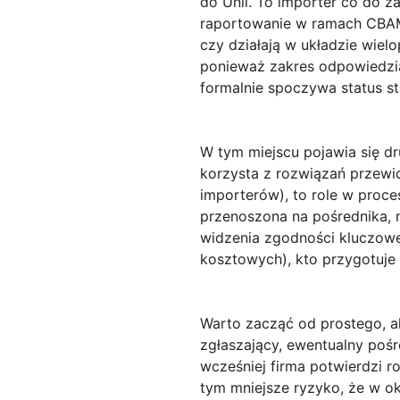
do Unii. To importer co do 
raportowanie w ramach CBAM. 
czy działają w układzie wie
ponieważ zakres odpowiedzial
formalnie spoczywa status st
W tym miejscu pojawia się d
korzysta z rozwiązań przewi
importerów), to role w proce
przenoszona na pośrednika, 
widzenia zgodności kluczowe
kosztowych), kto przygotuje
Warto zacząć od prostego, a
zgłaszający, ewentualny pośre
wcześniej firma potwierdzi r
tym mniejsze ryzyko, że w ok