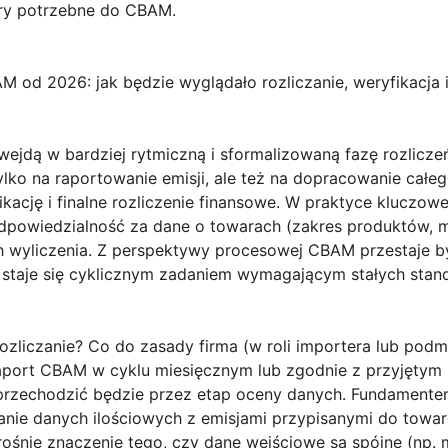
ry potrzebne do CBAM.
od 2026: jak będzie wyglądało rozliczanie, weryfikacja i
wejdą w bardziej
rytmiczną i sformalizowaną
fazę rozlicze
lko na raportowanie emisji, ale też na dopracowanie całe
ikację
i finalne
rozliczenie finansowe
. W praktyce kluczowe 
odpowiedzialność za dane o towarach (zakres produktów, m
ch wyliczenia. Z perspektywy procesowej CBAM przestaje
taje się cyklicznym zadaniem wymagającym stałych stand
ozliczanie? Co do zasady firma (w roli importera lub pod
raport CBAM w cyklu miesięcznym lub zgodnie z przyjęty
 przechodzić będzie przez etap oceny danych. Fundament
zanie danych ilościowych z emisjami przypisanymi do towa
rośnie znaczenie tego, czy dane wejściowe są spójne (np. 