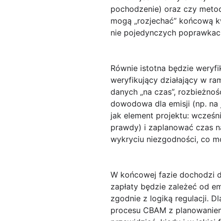
pochodzenie) oraz czy metod
mogą „rozjechać” końcową kwo
nie pojedynczych poprawkac
Równie istotna będzie weryf
weryfikujący działający w r
danych „na czas”, rozbieżno
dowodowa dla emisji (np. na 
jak element projektu: wcześ
prawdy) i zaplanować czas n
wykryciu niezgodności, co mo
W końcowej fazie dochodzi 
zapłaty będzie zależeć od em
zgodnie z logiką regulacji.
procesu CBAM z planowaniem 