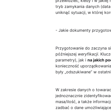
przewidzieć, kiedy i w jakiej
tryb zamykania danych (data 
uniknąć sytuacji, w której k
- Jakie dokumenty przygotow
Przygotowanie do
zaczyna si
późniejszej
weryfikacji
. Kluc
parametry), jak i
na jakich p
konieczność uporządkowania 
były „odszukiwane” w ostatnie
W zakresie danych o towarac
jednoznacznie zidentyfikowa
masa/ilość, a także informa
zadbać o dane umożliwiając