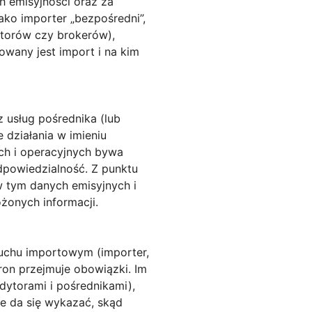
h emisyjności oraz za
ako importer „bezpośredni”,
ytorów czy brokerów),
owany jest import i na kim
 z usług pośrednika (lub
działania w imieniu
ych i operacyjnych bywa
dpowiedzialność. Z punktu
w tym danych emisyjnych i
żonych informacji.
chu importowym (importer,
tron przejmuje obowiązki. Im
dytorami i pośrednikami),
ie da się wykazać, skąd