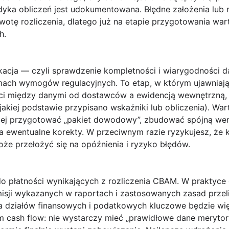
yka obliczeń jest udokumentowana. Błędne założenia lub 
tę rozliczenia, dlatego już na etapie przygotowania wart
h.
ikacja — czyli sprawdzenie kompletności i wiarygodności 
amach wymogów regulacyjnych. To etap, w którym ujawniają
ści między danymi od dostawców a ewidencją wewnętrzną, a
jakiej podstawie przypisano wskaźniki lub obliczenia). Wa
niej przygotować „pakiet dowodowy”, zbudować spójną wer
a ewentualne korekty. W przeciwnym razie ryzykujesz, że 
że przełożyć się na opóźnienia i ryzyko błędów.
do
płatności
wynikających z rozliczenia CBAM. W praktyce 
isji wykazanych w raportach i zastosowanych zasad przelic
 Dla działów finansowych i podatkowych kluczowe będzie wi
cash flow: nie wystarczy mieć „prawidłowe dane merytor