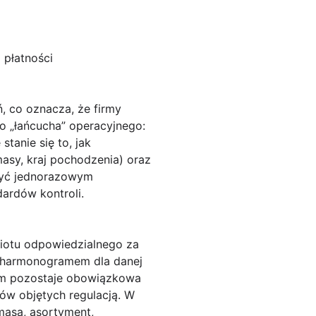
 płatności
ń, co oznacza, że firmy
go „łańcucha” operacyjnego:
stanie się to, jak
asy, kraj pochodzenia) oraz
 być jednorazowym
ardów kontroli.
miotu odpowiedzialnego za
m harmonogramem dla danej
em pozostaje
obowiązkowa
rów objętych regulacją. W
masa, asortyment,