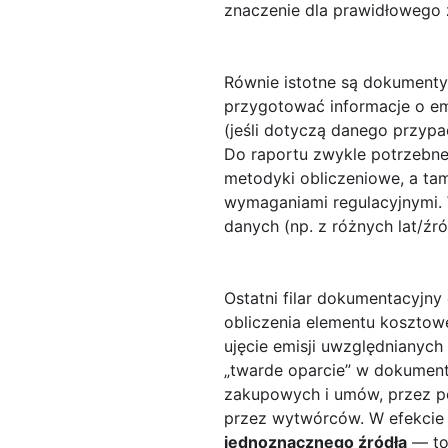
znaczenie dla prawidłowego z
Równie istotne są dokumenty
przygotować informacje o em
(jeśli dotyczą danego przyp
Do raportu zwykle potrzebne
metodyki obliczeniowe, a ta
wymaganiami regulacyjnymi. 
danych (np. z różnych lat/źró
Ostatni filar dokumentacyjn
obliczenia elementu koszto
ujęcie emisji uwzględnianyc
„twarde oparcie” w dokumen
zakupowych i umów, przez p
przez wytwórców. W efekcie
jednoznacznego źródła
— to 