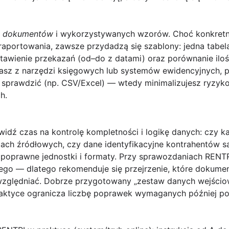
ć dokumentów
i wykorzystywanych wzorów. Choć konkret
su raportowania, zawsze przydadzą się szablony: jedna tabe
stawienie przekazań (od–do z datami) oraz porównanie ilo
stasz z narzędzi księgowych lub systemów ewidencyjnych, 
ko sprawdzić (np. CSV/Excel) — wtedy minimalizujesz ryzy
h.
idź czas na kontrolę kompletności i logikę danych: czy 
h źródłowych, czy dane identyfikacyjne kontrahentów są
ą poprawne
jednostki
i
formaty
. Przy sprawozdaniach RENTRI
go — dlatego rekomenduje się przejrzenie, które dokume
uwzględniać. Dobrze przygotowany „zestaw danych wejści
raktyce ogranicza liczbę poprawek wymaganych później po