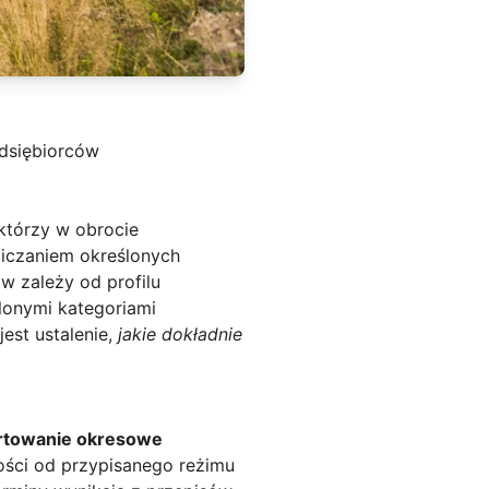
edsiębiorców
którzy w obrocie
iczaniem określonych
w zależy od profilu
ślonymi kategoriami
est ustalenie,
jakie dokładnie
rtowanie okresowe
ności od przypisanego reżimu