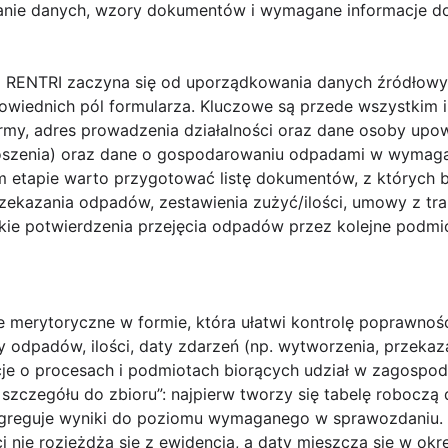
wanie danych, wzory dokumentów i wymagane informacje d
 RENTRI zaczyna się od uporządkowania danych źródłowyc
owiednich pól formularza. Kluczowe są przede wszystkim i
irmy, adres prowadzenia działalności oraz dane osoby upo
łoszenia) oraz dane o gospodarowaniu odpadami w wymag
etapie warto przygotować listę dokumentów, z których bę
zekazania odpadów, zestawienia zużyć/ilości, umowy z tra
kie potwierdzenia przejęcia odpadów przez kolejne podmi
e merytoryczne w formie, która ułatwi kontrolę poprawnoś
y odpadów
,
ilości
,
daty
zdarzeń (np. wytworzenia, przekazan
cje o procesach i podmiotach biorących udział w zagospo
d szczegółu do zbioru”: najpierw tworzy się tabelę roboczą 
greguje wyniki do poziomu wymaganego w sprawozdaniu. D
i nie rozjeżdża się z ewidencją, a daty mieszczą się w o