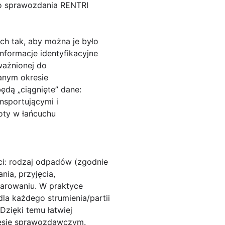
o sprawozdania RENTRI
h tak, aby można je było
nformacje identyfikacyjne
ważnionej do
anym okresie
dą „ciągnięte” dane:
nsportującymi i
oty w łańcuchu
ci:
rodzaj odpadów
(zgodnie
ia, przyjęcia,
darowaniu. W praktyce
dla każdego strumienia/partii
zięki temu łatwiej
kresie sprawozdawczym.