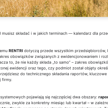
 musisz składać i w jakich terminach — kalendarz dla prz
stemu
RENTRI
dotyczą przede wszystkim przedsiębiorców, 
res obowiązków związanych z ewidencjonowaniem i rozl
cza to, że nie każdy składa „to samo” – zakres obowiązkó
zonej ewidencji oraz tego, czy podmiot został objęty okre
zejdziesz do technicznego składania raportów, kluczowe j
 firmy.
 systemowych pojawiają się najczęściej dwa obszary:
rapo
cznie, zwykle za konkretny miesiąc lub kwartał – w zależ