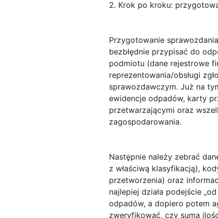
2. Krok po kroku: przygoto
Przygotowanie sprawozdania
bezbłędnie przypisać do odp
podmiotu (dane rejestrowe f
reprezentowania/obsługi zg
sprawozdawczym. Już na tym 
ewidencje odpadów, karty pr
przetwarzającymi oraz wszel
zagospodarowania.
Następnie należy zebrać dan
z właściwą klasyfikacją),
kod
przetworzenia) oraz informa
najlepiej działa podejście „o
odpadów, a dopiero potem a
zweryfikować, czy suma ilośc