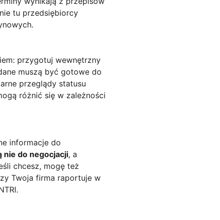
rminy wynikają z przepisów
ie tu przedsiębiorcy
zynowych.
niem: przygotuj wewnętrzny
m dane muszą być gotowe do
larne przeglądy statusu
gą różnić się w zależności
ne informacje do
 nie do negocjacji
, a
eśli chcesz, mogę też
zy Twoja firma raportuje w
NTRI.