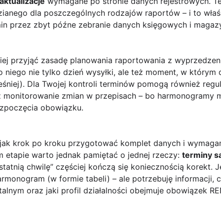
aktualizacje
wymagane po stronie danych rejestrowych. Te
anego dla poszczególnych rodzajów raportów – i to właśn
rmin przez zbyt późne zebranie danych księgowych i maga
epiej przyjąć zasadę planowania raportowania z wyprzedze
o niego nie tylko dzień wysyłki, ale też moment, w który
ześniej). Dla Twojej kontroli terminów pomogą również regu
 monitorowanie zmian w przepisach – bo harmonogramy mo
rozpoczęcia obowiązku.
 jak krok po kroku przygotować komplet danych i wymaga
 etapie warto jednak pamiętać o jednej rzeczy:
terminy są
tatnią chwilę” częściej kończą się koniecznością korekt. J
onogram (w formie tabeli) – ale potrzebuję informacji, c
alnym oraz jaki profil działalności obejmuje obowiązek RE