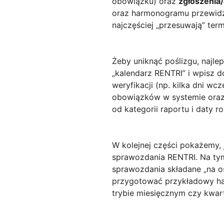
obowiązku) oraz
zgłoszenia/
oraz harmonogramu przewidzi
najczęściej „przesuwają” te
Żeby uniknąć poślizgu, najl
„kalendarz RENTRI” i wpisz d
weryfikacji (np. kilka dni wc
obowiązków w systemie oraz
od kategorii raportu i daty 
W kolejnej części pokażemy,
sprawozdania RENTRI. Na tym
sprawozdania składane „na os
przygotować przykładowy harm
trybie miesięcznym czy kwart