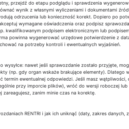
etny, przejdź do etapu
podglądu i sprawdzenia
wygenerowa
ównać wynik z własnymi wyliczeniami i dokumentami źró
owodują odrzucenia lub konieczność korekt. Dopiero po po
aakceptuj wymagane oświadczenia oraz podpisz sprawozd
. kwalifikowanym podpisem elektronicznym lub podpisem pr
forma powinna wygenerować
urzędowe potwierdzenie
z dat
chować na potrzeby kontroli i ewentualnych wyjaśnień.
po wysyłce
: nawet jeśli sprawozdanie zostało przyjęte, mog
ekty (np. gdy organ wskaże brakujące elementy). Dlatego 
ć termin ewentualnej odpowiedzi. Jeśli masz wątpliwości, 
ególnie przy imporcie plików), wróć do wersji roboczej lub
j zareagujesz, zanim minie czas na korektę.
ozdaniach RENTRI i jak ich uniknąć (daty, zakres danych, z