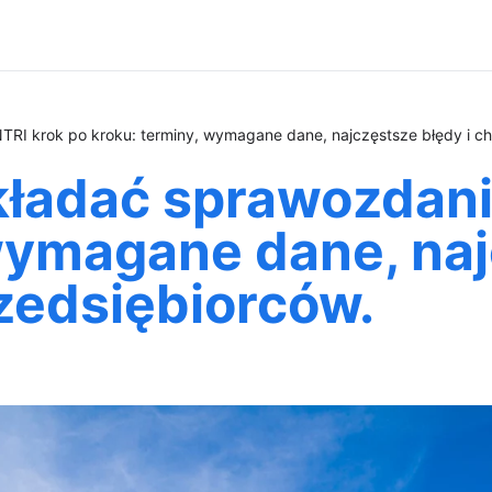
RI krok po kroku: terminy, wymagane dane, najczęstsze błędy i che
kładać sprawozdani
wymagane dane, naj
rzedsiębiorców.