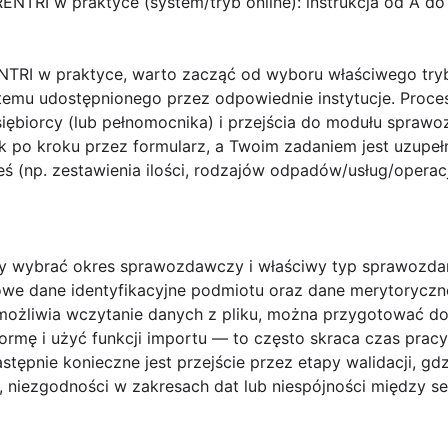
ENTRI w praktyce (system/tryb online): instrukcja od A do
NTRI
w praktyce, warto zacząć od wyboru właściwego trybu
emu udostępnionego przez odpowiednie instytucje. Proce
iębiorcy (lub pełnomocnika) i przejścia do modułu spraw
 po kroku przez formularz, a Twoim zadaniem jest uzupełn
ś (np. zestawienia ilości, rodzajów odpadów/usług/operacj
ży
wybrać okres sprawozdawczy
i właściwy typ sprawozda
we dane identyfikacyjne podmiotu oraz dane merytoryczne
umożliwia wczytanie danych z pliku, można przygotować d
mę i użyć funkcji importu — to często skraca czas pracy 
tępnie konieczne jest przejście przez etapy walidacji, g
 niezgodności w zakresach dat lub niespójności między se