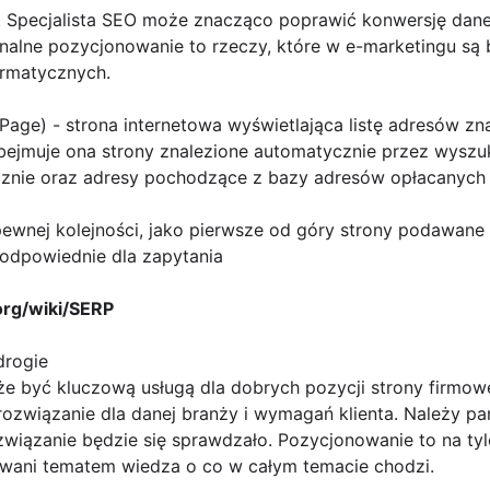
.
Specjalista SEO
może znacząco poprawić konwersję danej 
onalne pozycjonowanie to rzeczy, które w e-marketingu są
ormatycznych.
Page) - strona internetowa wyświetlająca listę adresów z
obejmuje ona strony znalezione automatycznie przez wyszu
znie oraz adresy pochodzące z bazy adresów opłacanych
ewnej kolejności, jako pierwsze od góry strony podawane 
 odpowiednie dla zapytania
.org/wiki/SERP
drogie
 być kluczową usługą dla dobrych pozycji strony firmowej
rozwiązanie dla danej branży i wymagań klienta. Należy pam
ozwiązanie będzie się sprawdzało. Pozycjonowanie to na tyl
owani tematem wiedza o co w całym temacie chodzi.