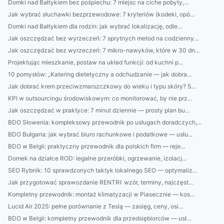
Domki nad Bałtykiem bez pośpiechu: 7 miejsc na ciche pobyty,...
Jak wybrać słuchawki bezprzewodowe: 7 kryteriów (kodeki, opó...
Domki nad Bałtykiem dla rodzin: jak wybrać lokalizację, odle...
Jak oszczędzać bez wyrzeczeń: 7 sprytnych metod na codzienny...
Jak oszczędzać bez wyrzeczeń: 7 mikro-nawyków, które w 30 dn...
Projektując mieszkanie, postaw na układ funkcji: od kuchni p...
10 pomysłów: „Katering dietetyczny a odchudzanie — jak dobra...
Jak dobrać krem przeciwzmarszczkowy do wieku i typu skóry? 5...
KPI w outsourcingu środowiskowym: co monitorować, by nie prz...
Jak oszczędzać w praktyce: 7 minut dziennie — prosty plan bu...
BDO Słowenia: kompleksowy przewodnik po usługach doradczych,...
BDO Bułgaria: jak wybrać biuro rachunkowe i podatkowe — usłu...
BDO w Belgii: praktyczny przewodnik dla polskich firm — reje...
Domek na działce ROD: legalne przeróbki, ogrzewanie, izolacj...
SEO Rybnik: 10 sprawdzonych taktyk lokalnego SEO — optymaliz...
Jak przygotować sprawozdanie RENTRI: wzór, terminy, najczęst...
Kompletny przewodnik: montaż klimatyzacji w Piasecznie — kos...
Lucid Air 2025: pełne porównanie z Teslą — zasięg, ceny, osi...
BDO w Belgii: kompletny przewodnik dla przedsiębiorców — usł...