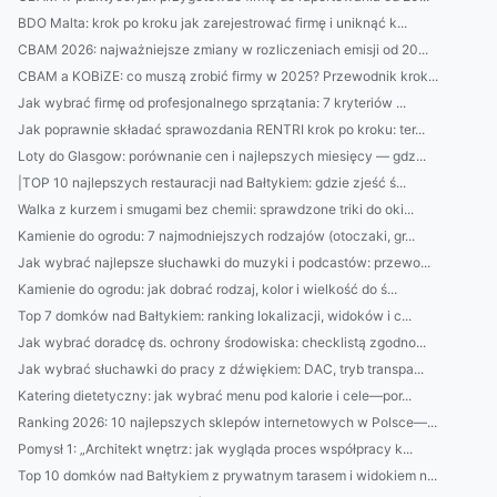
BDO Malta: krok po kroku jak zarejestrować firmę i uniknąć k...
CBAM 2026: najważniejsze zmiany w rozliczeniach emisji od 20...
CBAM a KOBiZE: co muszą zrobić firmy w 2025? Przewodnik krok...
Jak wybrać firmę od profesjonalnego sprzątania: 7 kryteriów ...
Jak poprawnie składać sprawozdania RENTRI krok po kroku: ter...
Loty do Glasgow: porównanie cen i najlepszych miesięcy — gdz...
|TOP 10 najlepszych restauracji nad Bałtykiem: gdzie zjeść ś...
Walka z kurzem i smugami bez chemii: sprawdzone triki do oki...
Kamienie do ogrodu: 7 najmodniejszych rodzajów (otoczaki, gr...
Jak wybrać najlepsze słuchawki do muzyki i podcastów: przewo...
Kamienie do ogrodu: jak dobrać rodzaj, kolor i wielkość do ś...
Top 7 domków nad Bałtykiem: ranking lokalizacji, widoków i c...
Jak wybrać doradcę ds. ochrony środowiska: checklistą zgodno...
Jak wybrać słuchawki do pracy z dźwiękiem: DAC, tryb transpa...
Katering dietetyczny: jak wybrać menu pod kalorie i cele—por...
Ranking 2026: 10 najlepszych sklepów internetowych w Polsce—...
Pomysł 1: „Architekt wnętrz: jak wygląda proces współpracy k...
Top 10 domków nad Bałtykiem z prywatnym tarasem i widokiem n...