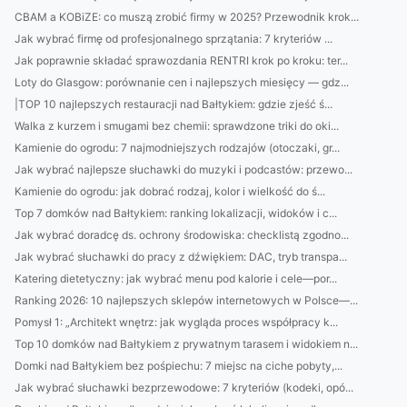
CBAM a KOBiZE: co muszą zrobić firmy w 2025? Przewodnik krok...
Jak wybrać firmę od profesjonalnego sprzątania: 7 kryteriów ...
Jak poprawnie składać sprawozdania RENTRI krok po kroku: ter...
Loty do Glasgow: porównanie cen i najlepszych miesięcy — gdz...
|TOP 10 najlepszych restauracji nad Bałtykiem: gdzie zjeść ś...
Walka z kurzem i smugami bez chemii: sprawdzone triki do oki...
Kamienie do ogrodu: 7 najmodniejszych rodzajów (otoczaki, gr...
Jak wybrać najlepsze słuchawki do muzyki i podcastów: przewo...
Kamienie do ogrodu: jak dobrać rodzaj, kolor i wielkość do ś...
Top 7 domków nad Bałtykiem: ranking lokalizacji, widoków i c...
Jak wybrać doradcę ds. ochrony środowiska: checklistą zgodno...
Jak wybrać słuchawki do pracy z dźwiękiem: DAC, tryb transpa...
Katering dietetyczny: jak wybrać menu pod kalorie i cele—por...
Ranking 2026: 10 najlepszych sklepów internetowych w Polsce—...
Pomysł 1: „Architekt wnętrz: jak wygląda proces współpracy k...
Top 10 domków nad Bałtykiem z prywatnym tarasem i widokiem n...
Domki nad Bałtykiem bez pośpiechu: 7 miejsc na ciche pobyty,...
Jak wybrać słuchawki bezprzewodowe: 7 kryteriów (kodeki, opó...