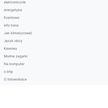
elektronicznie
energetyka
Eventowo
info trans
Jak klimatyzować
Język obcy
Kawowy
Modne zegarki
Na komputer
o bhp
O fotowoltaice
O stomatologii
Pilastry styropianowe
Podatnika