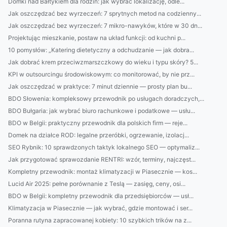
Domki nad Bałtykiem dla rodzin: jak wybrać lokalizację, odle...
Jak oszczędzać bez wyrzeczeń: 7 sprytnych metod na codzienny...
Jak oszczędzać bez wyrzeczeń: 7 mikro-nawyków, które w 30 dn...
Projektując mieszkanie, postaw na układ funkcji: od kuchni p...
10 pomysłów: „Katering dietetyczny a odchudzanie — jak dobra...
Jak dobrać krem przeciwzmarszczkowy do wieku i typu skóry? 5...
KPI w outsourcingu środowiskowym: co monitorować, by nie prz...
Jak oszczędzać w praktyce: 7 minut dziennie — prosty plan bu...
BDO Słowenia: kompleksowy przewodnik po usługach doradczych,...
BDO Bułgaria: jak wybrać biuro rachunkowe i podatkowe — usłu...
BDO w Belgii: praktyczny przewodnik dla polskich firm — reje...
Domek na działce ROD: legalne przeróbki, ogrzewanie, izolacj...
SEO Rybnik: 10 sprawdzonych taktyk lokalnego SEO — optymaliz...
Jak przygotować sprawozdanie RENTRI: wzór, terminy, najczęst...
Kompletny przewodnik: montaż klimatyzacji w Piasecznie — kos...
Lucid Air 2025: pełne porównanie z Teslą — zasięg, ceny, osi...
BDO w Belgii: kompletny przewodnik dla przedsiębiorców — usł...
Klimatyzacja w Piasecznie — jak wybrać, gdzie montować i ser...
Poranna rutyna zapracowanej kobiety: 10 szybkich trików na z...