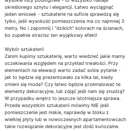
wysokie listy podłogowe - to wszystko nadaje
określonego sznytu i elegancji. Łatwo wyciągnąć
jeden wniosek - sztukaterie na suficie sprawdzą się
tylko, jeśli wysokość pomieszczenia ma co najmniej 3
metry. No i zapomnij i "dzikich" kolorach na ścianach,
bo zupełnie stracisz ten wyjątkowy efekt!
Wybór sztukaterii
Zanim kupimy sztukaterię, warto wiedzieć jakie mamy
oczekiwania względem na przykład trwałości. Przy
elementach na elewacji warto zadać sobie pytanie -
jak to będzie się prezentowało za kilka lat, kiedy
zmieni się moda? Czy łatwo będzie przemalować te
elementy dekoracyjne, lub zdjąć jeśli nam się znudzą?
W przypadku wnętrz to jeszcze istotniejsza sprawa.
Przede wszystkim sztukaterii mówimy NIE jeśli
pomieszczenie jest niskie, naprawdę w bloku z
wielkiej płyty lub w nowoczesnych apartamentowcach
takie rozwiązanie dekoracyjne jest dość kuriozalne.