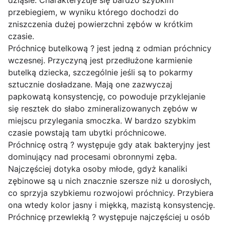
dziąśle. Charakteryzuje się bardzo szybkim
przebiegiem, w wyniku którego dochodzi do
zniszczenia dużej powierzchni zębów w krótkim
czasie.
Próchnicę butelkową ? jest jedną z odmian próchnicy
wczesnej. Przyczyną jest przedłużone karmienie
butelką dziecka, szczególnie jeśli są to pokarmy
sztucznie dosładzane. Mają one zazwyczaj
papkowatą konsystencję, co powoduje przyklejanie
się resztek do słabo zmineralizowanych zębów w
miejscu przylegania smoczka. W bardzo szybkim
czasie powstają tam ubytki próchnicowe.
Próchnicę ostrą ? występuje gdy atak bakteryjny jest
dominujący nad procesami obronnymi zęba.
Najczęściej dotyka osoby młode, gdyż kanaliki
zębinowe są u nich znacznie szersze niż u dorosłych,
co sprzyja szybkiemu rozwojowi próchnicy. Przybiera
ona wtedy kolor jasny i miękką, mazistą konsystencję.
Próchnicę przewlekłą ? występuje najczęściej u osób