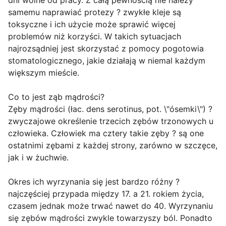
dni wolne od pracy. Z całą pewnością nie należy
samemu naprawiać protezy ? zwykłe kleje są
toksyczne i ich użycie może sprawić więcej
problemów niż korzyści. W takich sytuacjach
najrozsądniej jest skorzystać z pomocy pogotowia
stomatologicznego, jakie działają w niemal każdym
większym mieście.
Co to jest ząb mądrości?
Zęby mądrości (łac. dens serotinus, pot. \"ósemki\") ?
zwyczajowe określenie trzecich zębów trzonowych u
człowieka. Człowiek ma cztery takie zęby ? są one
ostatnimi zębami z każdej strony, zarówno w szczęce,
jak i w żuchwie.
Okres ich wyrzynania się jest bardzo różny ?
najczęściej przypada między 17. a 21. rokiem życia,
czasem jednak może trwać nawet do 40. Wyrzynaniu
się zębów mądrości zwykle towarzyszy ból. Ponadto