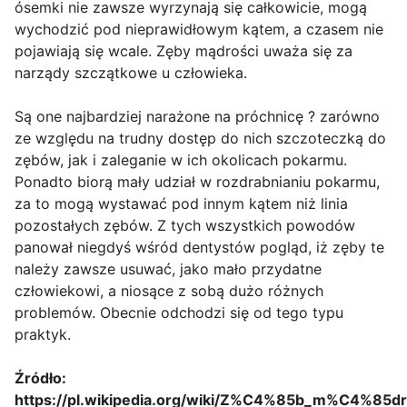
ósemki nie zawsze wyrzynają się całkowicie, mogą
wychodzić pod nieprawidłowym kątem, a czasem nie
pojawiają się wcale. Zęby mądrości uważa się za
narządy szczątkowe u człowieka.
Są one najbardziej narażone na próchnicę ? zarówno
ze względu na trudny dostęp do nich szczoteczką do
zębów, jak i zaleganie w ich okolicach pokarmu.
Ponadto biorą mały udział w rozdrabnianiu pokarmu,
za to mogą wystawać pod innym kątem niż linia
pozostałych zębów. Z tych wszystkich powodów
panował niegdyś wśród dentystów pogląd, iż zęby te
należy zawsze usuwać, jako mało przydatne
człowiekowi, a niosące z sobą dużo różnych
problemów. Obecnie odchodzi się od tego typu
praktyk.
Źródło:
https://pl.wikipedia.org/wiki/Z%C4%85b_m%C4%85