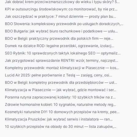
Jak dobrać krem przeciwzmarszczkowy do wieku i typu skóry? 5...
KPI w outsourcingu środowiskowym: co monitorować, by nie prz...
Jak oszczędzać w praktyce: 7 minut dziennie — prosty plan bu...
BDO Słowenia: kompleksowy przewodnik po usługach doradczych,...
BDO Bułgaria: jak wybrać biuro rachunkowe i podatkowe — usłu...
BDO w Belgii: praktyczny przewodnik dla polskich firm — reje...
Domek na działce ROD: legalne przeróbki, ogrzewanie, izolacj...
SEO Rybnik: 10 sprawdzonych taktyk lokalnego SEO — optymaliz...
Jak przygotować sprawozdanie RENTRI: wzór, terminy, najczęst...
Kompletny przewodnik: montaż klimatyzacji w Piasecznie — kos...
Lucid Air 2025: pełne porównanie z Teslą — zasięg, ceny, osi...
BDO w Belgii: kompletny przewodnik dla przedsiębiorców — usł...
Klimatyzacja w Piasecznie — jak wybrać, gdzie montować i ser...
Poranna rutyna zapracowanej kobiety: 10 szybkich trików na z...
Zdrowie hormonalne kobiet: 10 sygnałów, naturalne metody reg...
Kosmetyki naturalne DIY: 10 domowych przepisów na kremy, pee...
Klimatyzacja Pruszków: jak wybrać serwis i instalatora — ran...
10 szybkich przepisów na obiady do 30 minut — lista zakupów,...