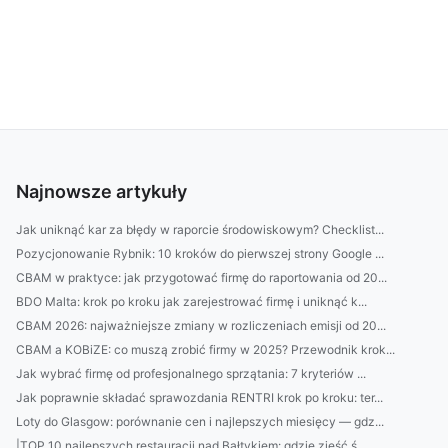
Najnowsze artykuły
Jak uniknąć kar za błędy w raporcie środowiskowym? Checklist...
Pozycjonowanie Rybnik: 10 kroków do pierwszej strony Google ...
CBAM w praktyce: jak przygotować firmę do raportowania od 20...
BDO Malta: krok po kroku jak zarejestrować firmę i uniknąć k...
CBAM 2026: najważniejsze zmiany w rozliczeniach emisji od 20...
CBAM a KOBiZE: co muszą zrobić firmy w 2025? Przewodnik krok...
Jak wybrać firmę od profesjonalnego sprzątania: 7 kryteriów ...
Jak poprawnie składać sprawozdania RENTRI krok po kroku: ter...
Loty do Glasgow: porównanie cen i najlepszych miesięcy — gdz...
|TOP 10 najlepszych restauracji nad Bałtykiem: gdzie zjeść ś...