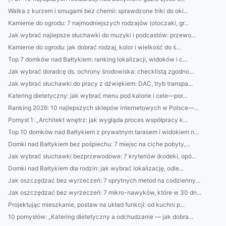
Walka z kurzem i smugami bez chemii: sprawdzone triki do oki...
Kamienie do ogrodu: 7 najmodniejszych rodzajów (otoczaki, gr...
Jak wybrać najlepsze słuchawki do muzyki i podcastów: przewo...
Kamienie do ogrodu: jak dobrać rodzaj, kolor i wielkość do ś...
Top 7 domków nad Bałtykiem: ranking lokalizacji, widoków i c...
Jak wybrać doradcę ds. ochrony środowiska: checklistą zgodno...
Jak wybrać słuchawki do pracy z dźwiękiem: DAC, tryb transpa...
Katering dietetyczny: jak wybrać menu pod kalorie i cele—por...
Ranking 2026: 10 najlepszych sklepów internetowych w Polsce—...
Pomysł 1: „Architekt wnętrz: jak wygląda proces współpracy k...
Top 10 domków nad Bałtykiem z prywatnym tarasem i widokiem n...
Domki nad Bałtykiem bez pośpiechu: 7 miejsc na ciche pobyty,...
Jak wybrać słuchawki bezprzewodowe: 7 kryteriów (kodeki, opó...
Domki nad Bałtykiem dla rodzin: jak wybrać lokalizację, odle...
Jak oszczędzać bez wyrzeczeń: 7 sprytnych metod na codzienny...
Jak oszczędzać bez wyrzeczeń: 7 mikro-nawyków, które w 30 dn...
Projektując mieszkanie, postaw na układ funkcji: od kuchni p...
10 pomysłów: „Katering dietetyczny a odchudzanie — jak dobra...