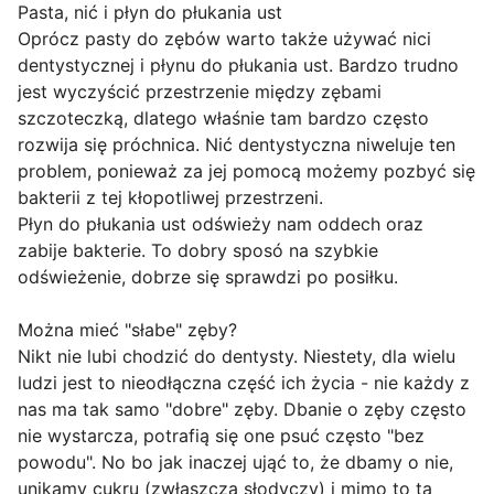
Pasta, nić i płyn do płukania ust
Oprócz pasty do zębów warto także używać nici
dentystycznej i płynu do płukania ust. Bardzo trudno
jest wyczyścić przestrzenie między zębami
szczoteczką, dlatego właśnie tam bardzo często
rozwija się próchnica. Nić dentystyczna niweluje ten
problem, ponieważ za jej pomocą możemy pozbyć się
bakterii z tej kłopotliwej przestrzeni.
Płyn do płukania ust odświeży nam oddech oraz
zabije bakterie. To dobry sposó na szybkie
odświeżenie, dobrze się sprawdzi po posiłku.
Można mieć "słabe" zęby?
Nikt nie lubi chodzić do dentysty. Niestety, dla wielu
ludzi jest to nieodłączna część ich życia - nie każdy z
nas ma tak samo "dobre" zęby. Dbanie o zęby często
nie wystarcza, potrafią się one psuć często "bez
powodu". No bo jak inaczej ująć to, że dbamy o nie,
unikamy cukru (zwłaszcza słodyczy) i mimo to ta