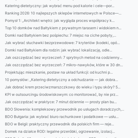
Katering dietetyczny: jak wybrać menu pod kalorie i cele—por...
Ranking 2026: 10 najlepszych sklepów internetowych w Polsce—...
Pomysł 1: „Architekt wnętrz: jak wygląda proces współpracy k...
Top 10 domków nad Bałtykiem z prywatnym tarasem i widokiem n...
Domki nad Bałtykiem bez pośpiechu: 7 miejsc na ciche pobyty,...
Jak wybrać słuchawki bezprzewodowe: 7 kryteriów (kodeki, opó...
Domki nad Bałtykiem dla rodzin: jak wybrać lokalizację, odle...
Jak oszczędzać bez wyrzeczeń: 7 sprytnych metod na codzienny...
Jak oszczędzać bez wyrzeczeń: 7 mikro-nawyków, które w 30 dn...
Projektując mieszkanie, postaw na układ funkcji: od kuchni p...
10 pomysłów: „Katering dietetyczny a odchudzanie — jak dobra...
Jak dobrać krem przeciwzmarszczkowy do wieku i typu skóry? 5...
KPI w outsourcingu środowiskowym: co monitorować, by nie prz...
Jak oszczędzać w praktyce: 7 minut dziennie — prosty plan bu...
BDO Słowenia: kompleksowy przewodnik po usługach doradczych,...
BDO Bułgaria: jak wybrać biuro rachunkowe i podatkowe — usłu...
BDO w Belgii: praktyczny przewodnik dla polskich firm — reje...
Domek na działce ROD: legalne przeróbki, ogrzewanie, izolacj...