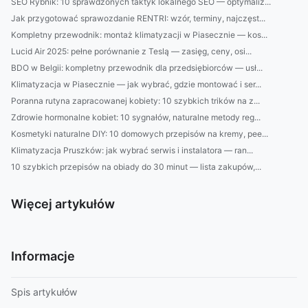
SEO Rybnik: 10 sprawdzonych taktyk lokalnego SEO — optymaliz...
Jak przygotować sprawozdanie RENTRI: wzór, terminy, najczęst...
Kompletny przewodnik: montaż klimatyzacji w Piasecznie — kos...
Lucid Air 2025: pełne porównanie z Teslą — zasięg, ceny, osi...
BDO w Belgii: kompletny przewodnik dla przedsiębiorców — usł...
Klimatyzacja w Piasecznie — jak wybrać, gdzie montować i ser...
Poranna rutyna zapracowanej kobiety: 10 szybkich trików na z...
Zdrowie hormonalne kobiet: 10 sygnałów, naturalne metody reg...
Kosmetyki naturalne DIY: 10 domowych przepisów na kremy, pee...
Klimatyzacja Pruszków: jak wybrać serwis i instalatora — ran...
10 szybkich przepisów na obiady do 30 minut — lista zakupów,...
Więcej artykułów
Informacje
Spis artykułów