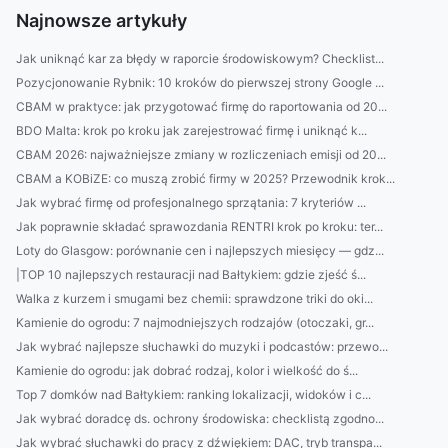
Najnowsze artykuły
Jak uniknąć kar za błędy w raporcie środowiskowym? Checklist...
Pozycjonowanie Rybnik: 10 kroków do pierwszej strony Google ...
CBAM w praktyce: jak przygotować firmę do raportowania od 20...
BDO Malta: krok po kroku jak zarejestrować firmę i uniknąć k...
CBAM 2026: najważniejsze zmiany w rozliczeniach emisji od 20...
CBAM a KOBiZE: co muszą zrobić firmy w 2025? Przewodnik krok...
Jak wybrać firmę od profesjonalnego sprzątania: 7 kryteriów ...
Jak poprawnie składać sprawozdania RENTRI krok po kroku: ter...
Loty do Glasgow: porównanie cen i najlepszych miesięcy — gdz...
|TOP 10 najlepszych restauracji nad Bałtykiem: gdzie zjeść ś...
Walka z kurzem i smugami bez chemii: sprawdzone triki do oki...
Kamienie do ogrodu: 7 najmodniejszych rodzajów (otoczaki, gr...
Jak wybrać najlepsze słuchawki do muzyki i podcastów: przewo...
Kamienie do ogrodu: jak dobrać rodzaj, kolor i wielkość do ś...
Top 7 domków nad Bałtykiem: ranking lokalizacji, widoków i c...
Jak wybrać doradcę ds. ochrony środowiska: checklistą zgodno...
Jak wybrać słuchawki do pracy z dźwiękiem: DAC, tryb transpa...