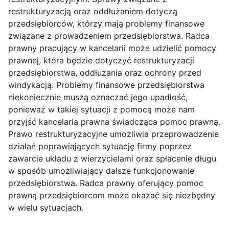
restrukturyzacją oraz oddłużaniem dotyczą
przedsiębiorców, którzy mają problemy finansowe
związane z prowadzeniem przedsiębiorstwa. Radca
prawny pracujący w kancelarii może udzielić pomocy
prawnej, która będzie dotyczyć restrukturyzacji
przedsiębiorstwa, oddłużania oraz ochrony przed
windykacją. Problemy finansowe przedsiębiorstwa
niekoniecznie muszą oznaczać jego upadłość,
ponieważ w takiej sytuacji z pomocą może nam
przyjść kancelaria prawna świadcząca pomoc prawną.
Prawo restrukturyzacyjne umożliwia przeprowadzenie
działań poprawiających sytuację firmy poprzez
zawarcie układu z wierzycielami oraz spłacenie długu
w sposób umożliwiający dalsze funkcjonowanie
przedsiębiorstwa. Radca prawny oferujący pomoc
prawną przedsiębiorcom może okazać się niezbędny
w wielu sytuacjach.