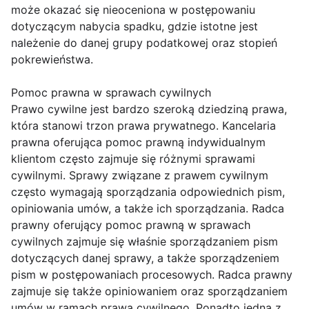
może okazać się nieoceniona w postępowaniu
dotyczącym nabycia spadku, gdzie istotne jest
należenie do danej grupy podatkowej oraz stopień
pokrewieństwa.
Pomoc prawna w sprawach cywilnych
Prawo cywilne jest bardzo szeroką dziedziną prawa,
która stanowi trzon prawa prywatnego. Kancelaria
prawna oferująca pomoc prawną indywidualnym
klientom często zajmuje się różnymi sprawami
cywilnymi. Sprawy związane z prawem cywilnym
często wymagają sporządzania odpowiednich pism,
opiniowania umów, a także ich sporządzania. Radca
prawny oferujący pomoc prawną w sprawach
cywilnych zajmuje się właśnie sporządzaniem pism
dotyczących danej sprawy, a także sporządzeniem
pism w postępowaniach procesowych. Radca prawny
zajmuje się także opiniowaniem oraz sporządzaniem
umów w ramach prawa cywilnego. Ponadto jedną z