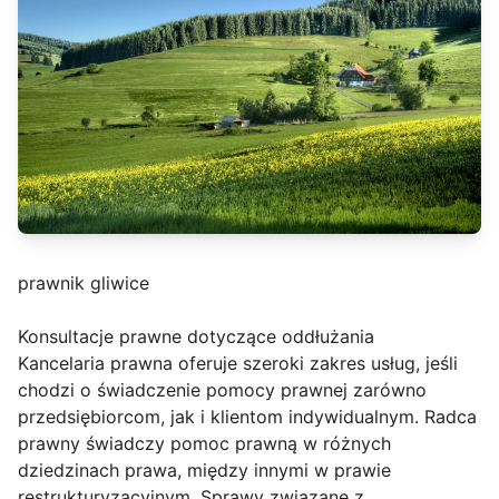
prawnik gliwice
Konsultacje prawne dotyczące oddłużania
Kancelaria prawna oferuje szeroki zakres usług, jeśli
chodzi o świadczenie pomocy prawnej zarówno
przedsiębiorcom, jak i klientom indywidualnym. Radca
prawny świadczy pomoc prawną w różnych
dziedzinach prawa, między innymi w prawie
restrukturyzacyjnym. Sprawy związane z